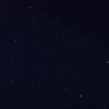
官方平台。我们专注于为用户提供前沿资讯、深度内容和多元互动服务。智博1919，您的
111 0000 1111
周一到周日 8:30-21:30
（欢迎来电咨询）
售前、售后在线服务