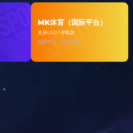
电话
手机站
回顶