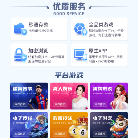
1919.com的人力资源管理
智博19的员工培训与发展
在1919.com的人力资源管理
智博19的员工培训与发展智博
中，我们始终坚持以人···
19作为一家领先的科···
>
>
2026-08-07
2026-08-06
1919.com的客户满意度提
智博19的社会责任实践
升
1919.com的客户满意度提升
智博19的社会责任实践在当今
随着互联网技术的飞速···
社会，企业不仅要追···