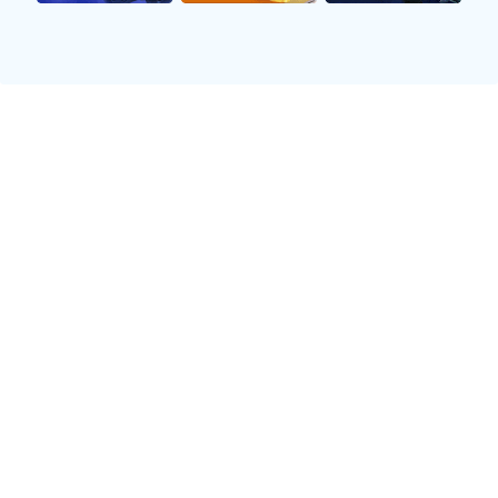
zbo智博1919com·(中国有限公司)官方网站 - 🧧🧧😄😄✅【qin
选，共享精彩瞬间！
友情链接:
关于我们
产品展示
新闻中心
企业简介
核电军工阀门
公司新闻
售后服务
电力电站阀门
行业资讯
企业文化
石油化工阀门
常见问题
生产能力
水利水务阀门