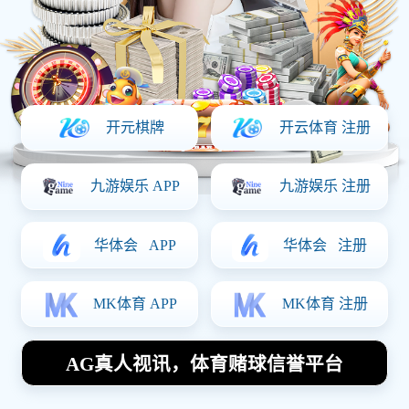
电话
手机站
回顶
热门搜索：
当前位置
>
首页
--
行业应用
--
氧化铝