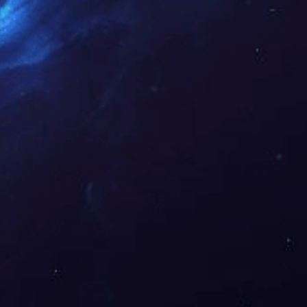
1919.com的专利技术
智博19的产品创新
智博19有限公司：一个时代的见证
1919.com的可持续发展目标
工业阀门产品介绍及应用三：调节精准
的调节阀
智博19的全球影响力
智博19的法规遵循
智博19有限公司：引领行业潮流