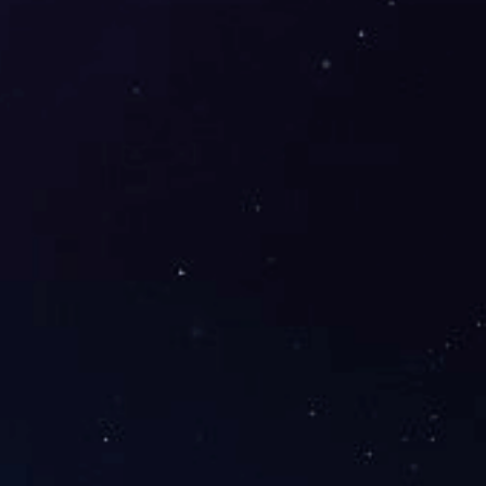
的见证
官方平台。我们专注于为用户提供前沿资讯、深度内容和多元互动服务。智博1919，您的