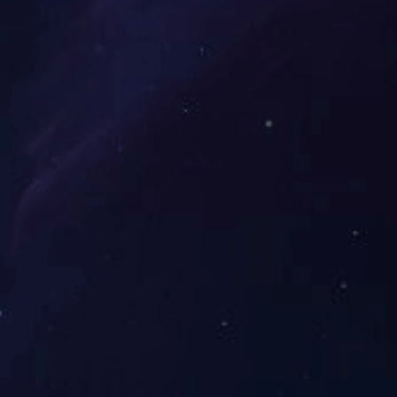
下一篇:
智博19有限公司：一个时代
tianchuwei.com】✅欢迎来到zbo智博1919com·(中国有限公司)