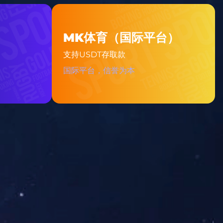
电话
手机站
回顶