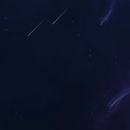
智博与1919.com的发展历程
文章出处：公司新闻
责任编辑：admin
发表时间：2026-06-09 
智博与1919.com的发展历程
智博与1919.com，一个由互联网技术驱动的新兴企业，自成立
与1919.com的成长轨迹见证了中国电子商务行业的蓬勃发展。
在2000年，智博与1919.com的前身公司成立，专注于提供在
流。公司凭借敏锐的市场洞察力，迅速捕捉到了这一趋势，并开始
随着时间的推移，智博与1919.com不断壮大，其业务范围也从
化运营，公司成功构建了一个高效、便捷的电子商务生态系统。
进入2010年后，智博与1919.com迎来了快速发展期。公司不
合作关系。此外，公司还注重品牌建设和市场营销，通过举办各类
展望未来，智博与1919.com将继续坚持创新驱动发展战略，不
社会责任，推动可持续发展，为社会创造更多价值。