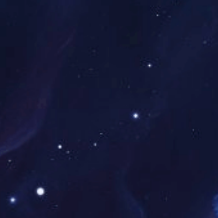
02:19:42
以来便迅速崛起于激烈的市场竞争之中。从最初的小规模创业团队到如今的行
线零售服务。当时，随着互联网技术的普及和消费者购物习惯的改变，线上购
布局电子商务领域。
最初的单一商品销售拓展到了包括物流、支付、数据服务等多个领域。通过技
仅在国内市场取得了显著成绩，还积极拓展海外市场，与多个国家和地区的合
线上线下活动，提升了品牌知名度和影响力。
断探索新的商业模式和技术应用，以适应不断变化的市场环境。同时，公司也