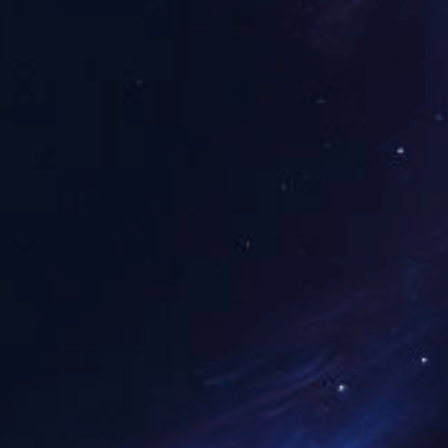
冶金工业阀门
上一篇：
美标球阀
下一篇：
美标碳钢涡
通用工业阀门
执行驱动装置