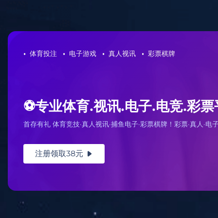
你好！欢迎访问zbo智博1919com·(中国有限公司)官方网站！
网站地图
zbo智博1919com·(中国有限公司)官方网站