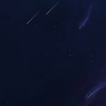
Product Categories
核电军工阀门
电力电站阀门
石油化工阀门
水利水务阀门