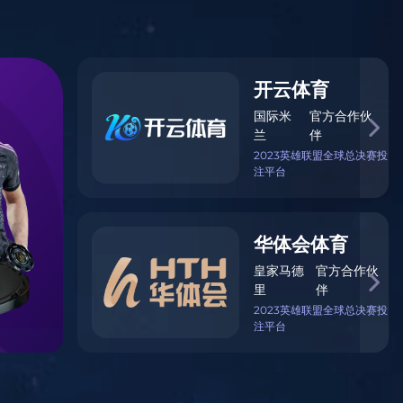
全国咨询
新闻资讯
联系我们
111 0000