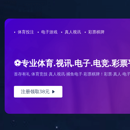
你好！欢迎访问zbo智博1919com·(中国有限公司)官方网站！
网站地图
zbo智博1919com·(中国有限公司)官方网站