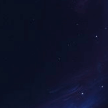
冶金工业阀门
法兰连接的闸阀适用于
汽、酸性介质等,操
通用工业阀门
上一篇：
球面闸阀
下一篇：
Z41F46
执行驱动装置