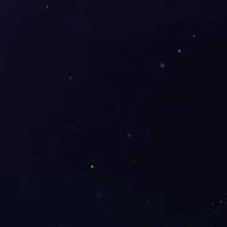
官方平台。我们专注于为用户提供前沿资讯、深度内容和多元互动服务。智博1919，您的