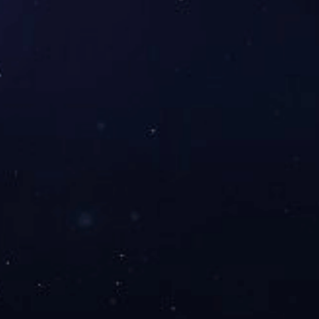
闻中心
新闻
资讯
问题