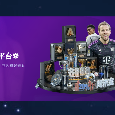
网站首页
关于我们
产品中心
行业应用
产品中心
服务创造价值、存在造就未来