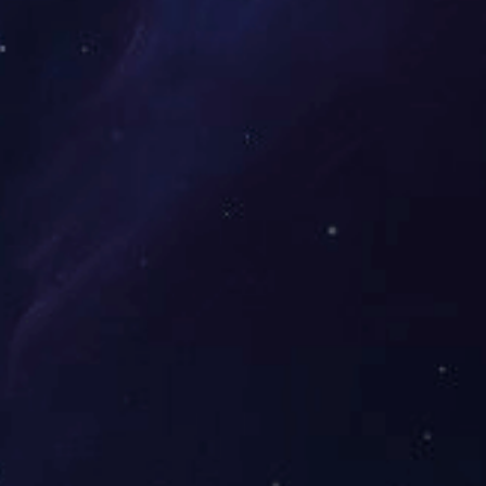
tianchuwei.com】✅欢迎来到zbo智博1919com·(中国有限公司)