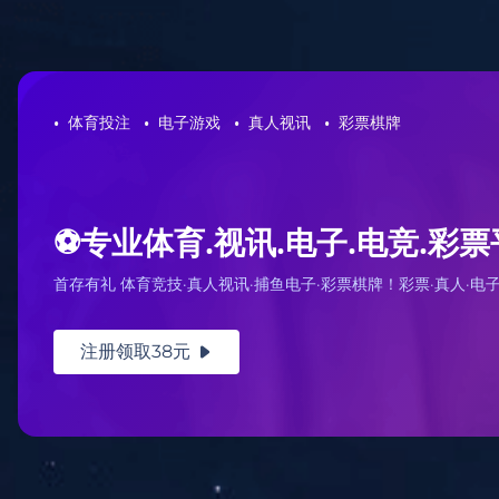
你好！欢迎访问zbo智博1919com·(中国有限公司)官方网站！
网站地图
zbo智博1919com·(中国有限公司)官方网站