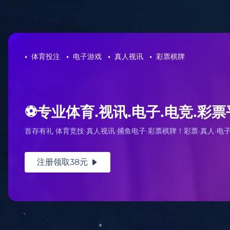
你好！欢迎访问zbo智博1919com·(中国有限公司)官方网站！
网站地图
zbo智博1919com·(中国有限公司)官方网站