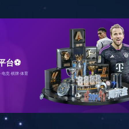
网站首页
关于我们
产品中心
行业应用
产品中心
服务创造价值、存在造就未来