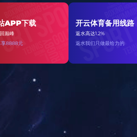
页
--
产品中心
--
通用工业阀门
法兰V型