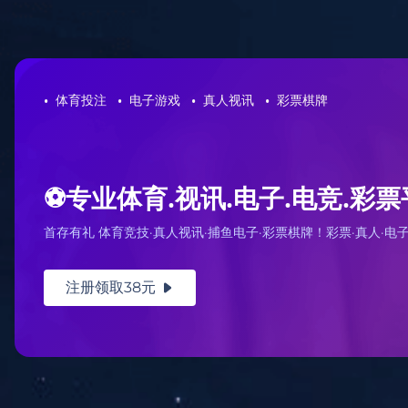
你好！欢迎访问zbo智博1919com·(中国有限公司)官方网站！
网站地图
zbo智博1919com·(中国有限公司)官方网站