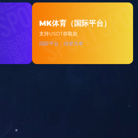
电话
手机站
回顶
焊接球阀