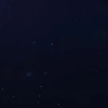
闻中心
新闻
资讯
问题