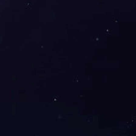
官方平台。我们专注于为用户提供前沿资讯、深度内容和多元互动服务。智博1919，您的