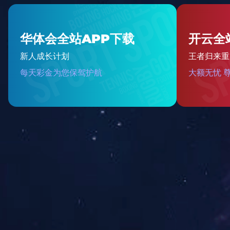
热门搜索：
当前位置
>
首
产品分类