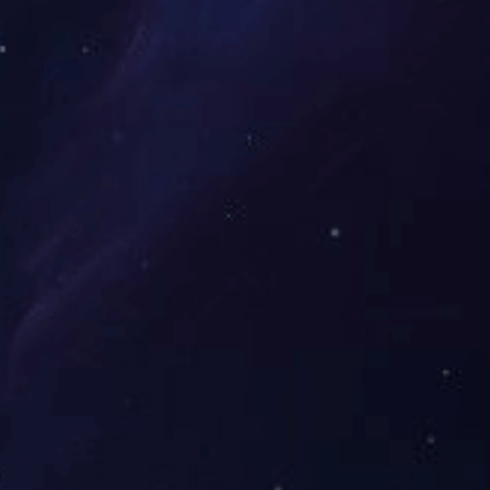
tianchuwei.com】✅欢迎来到zbo智博1919com·(中国有限公司)