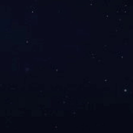
111 0000 1111
周一到周日 8:30-21:30
（欢迎来电咨询）
售前、售后在线服务