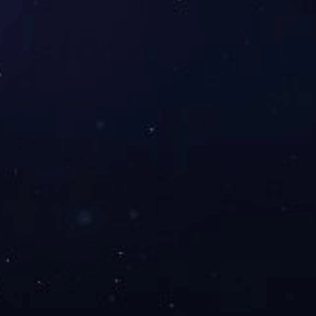
闻中心
新闻
资讯
问题