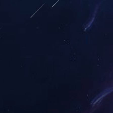
Product Categories
核电军工阀门
电力电站阀门
石油化工阀门
水利水务阀门