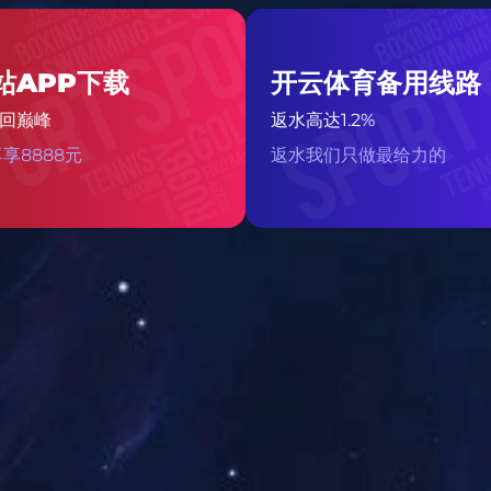
页
--
产品中心
--
通用工业阀门
J23W卡箍