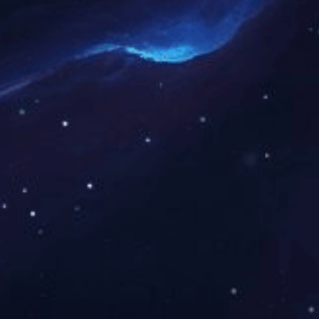
zbo智博1919com·(中国有限公司)官方网站 - 🧧🧧😄😄✅【qin