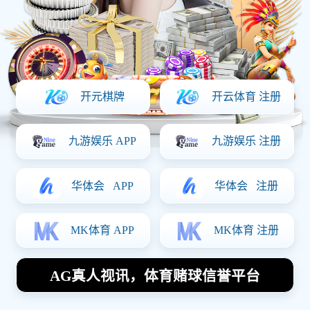
电话
手机站
热门搜索：
回顶
当前位置
>
首
产品分类