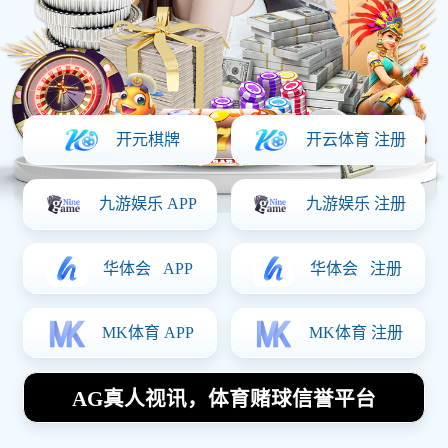
智博19有限公司，作为智能科技的先行者，一直致力于将创新技术融
入日常生活，以提升人们的生活品质。在追求智能化的道路上，智博
19不断探索和突破，力求打造一个更加智能、便捷、舒适的生活环
境。
该公司深知，智能化生活不仅仅是技术的革新，更是对生活方式的一
种深刻改变。因此，智博19投入大量资源进行技术研发，致力于开发
更多具有实用性和创新性的产品。从智能家居控制系统到智能穿戴设
备，再到智能健康监测设备，智博19不断拓展产品线，以满足不同用