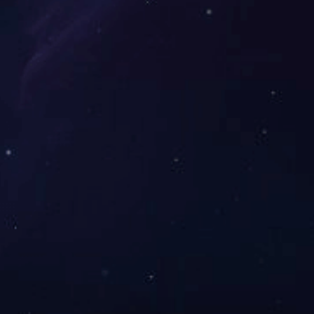
下一篇:
1919.com的
tianchuwei.com】✅欢迎来到zbo智博1919com·(中国有限公司)
闻中心
新闻
资讯