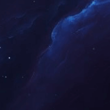
司致力于人工智能领域的研究，不断推出具有创新性的技术产品和解决方
同行业提供了定制化的服务。
。通过与上下游企业的合作，形成了一个紧密的生态系统，实现了资源共
服务。
。公司深入了解各行业的特点和需求，与客户保持密切沟通，根据客户的
争中脱颖而出，赢得了广泛的客户认可。
强烈的创新意识。公司不断探索新的技术领域，推动产品和技术的创新升
产业链布局、客户导向的服务理念以及持续创新的发展策略，成功地在竞
有望继续发挥其优势，为更多行业带来智能化变革。