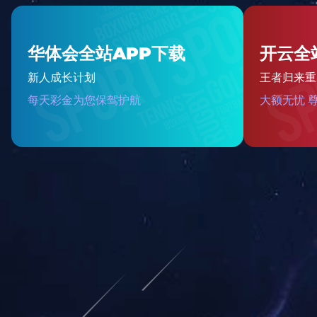
热门搜索：
当前位置
>
首页
--
新闻资讯
--
公司新闻