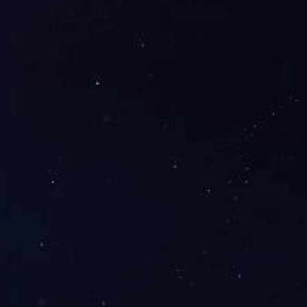
创新策略
官方平台。我们专注于为用户提供前沿资讯、深度内容和多元互动服务。智博1919，您的
111 0000 1111
周一到周日 8:30-21:30
（欢迎来电咨询）