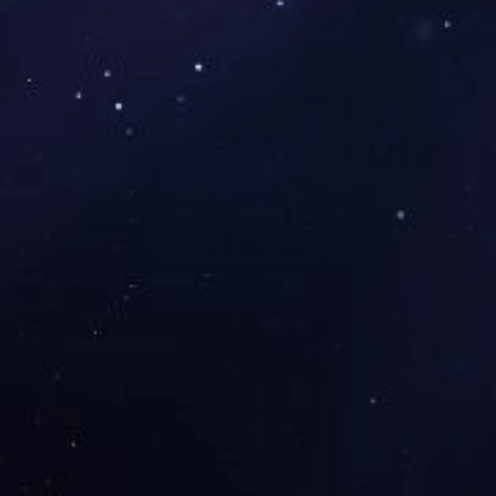
上一篇:
1919.com的技术优势
zbo智博1919com·(中国有限公司)官方网站 - 🧧🧧😄😄✅【qin
选，共享精彩瞬间！
友情链接:
关于我们
产品展示
新
企业简介
核电军工阀门
公司
售后服务
电力电站阀门
行业