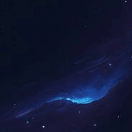
一、技术驱动的商业模式
智博19之所以能够脱颖而出，关键在于其强大的技术研发能力。公
产品涵盖了语音识别、图像处理、自然语言处理等多个领域，为不
二、垂直整合的产业链布局
智博19不仅在技术研发上投入巨大，还积极构建垂直整合的产业链
补。这种模式有助于降低成本、提高效率，为客户提供更加优质的
三、客户导向的服务理念
智博19始终坚持以客户需求为导向，为客户提供个性化的解决方案
产品和服务。这种以客户为中心的服务理念，使得智博19在市场竞
四、持续创新的发展策略
面对日新月异的市场环境，智博19始终保持着敏锐的市场洞察力和
创新的发展策略，使智博19能够紧跟市场趋势，保持竞争优势。
综上所述，智博19的商业模式以技术创新为核心，通过垂直整合的
中占据了一席之地。未来，随着人工智能技术的不断发展，智博19
zbo1919
智博