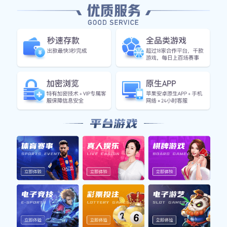
技术产品和服务，以满足市场的需求和客户的期待。同时，公司还将
加强与政府、行业协会和合作伙伴的合作，共同推动科技创新的发
展，为社会的进步和发展做出更大的贡献。
总之，智博19科技有限公司以其卓越的创新能力和不懈的努力，正成
为未来科技领域的佼佼者。他们的故事告诉我们，只有不断探索和创
新，才能在竞争激烈的市场中立于不败之地，为人类的未来创造更多
的奇迹。