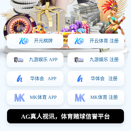
智博19科技有限公司：探索未来科技之路
随着科技的飞速发展，未来科技成为了人们关注的焦点。在这个充满
无限可能的时代，智博19科技有限公司正以创新的思维和坚定的信
念，探索着未来科技的奥秘，为人类创造更加美好的生活。
智博19科技有限公司自成立以来，始终致力于科技创新和研发工作。
他们深知，只有不断创新，才能在激烈的市场竞争中立于不败之地。
因此，公司投入了大量的资金和人力，用于研发新技术、新产品和新
服务。他们的研发团队不断攻克技术难题，开发出了多款具有创新性
和实用性的产品和技术方案，为公司赢得了良好的声誉和市场份额。
除了技术创新，智博19科技有限公司还注重人才培养和团队建设。他
们认为，一个优秀的团队是企业发展的核心力量。因此，公司建立了
完善的人才培养体系，通过提供培训、交流和晋升机会等方式，激发
员工的潜能和创造力。同时，他们还积极引进行业精英，与国内外知
名高校和研究机构建立合作关系，共同推动科技创新的发展。
展望未来，智博19科技有限公司将继续秉承创新精神，不断探索新的
科技领域和应用场景。他们将致力于开发更多具有前瞻性和创新性的