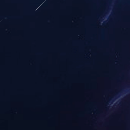
1919.com的技术优势
文章出处：公司新闻
责任编辑：admin
发表时间：2026-07-06 