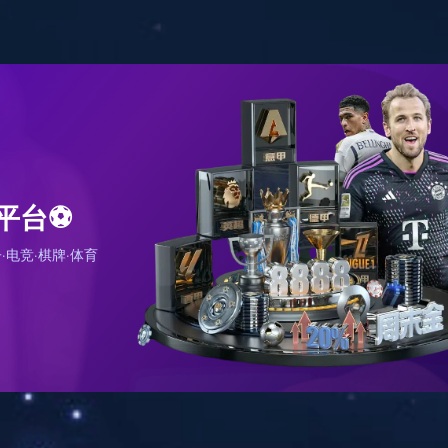
网站首页
关于我们
产品中心
行业应用
新闻资讯