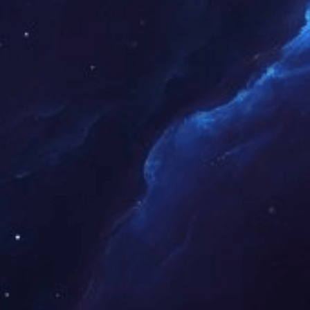
费者提供了无与伦比的购物体验。该公司利用云计算、大数据分析、人工智能
加载和流畅运行。通过云服务器的弹性扩展能力，网站能够根据访问量的变化
活的资源管理方式，不仅提高了用户体验，也降低了运营成本。
惯和偏好。通过收集和分析海量的用户数据，公司能够精准地推荐个性化的商
场策略提供了宝贵的信息支持，使1919.com在竞争中始终保持领先地