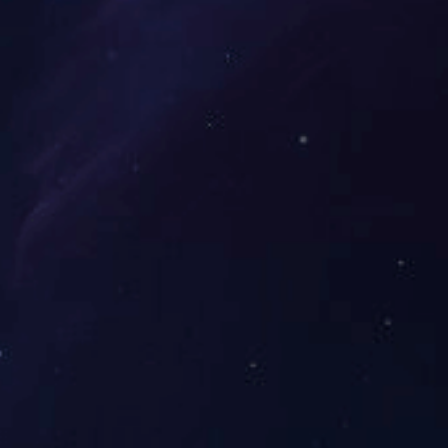
服务。通过自然语言处理和机器学习算法，人工智能助手能够理解并回答用户
种全新的互动体验。
智能等多个方面。这些先进技术的应用，使得1919.com能够提供更加高
场竞争中脱颖而出。
下一篇:
智博19的商业模
tianchuwei.com】✅欢迎来到zbo智博1919com·(中国有限公司)