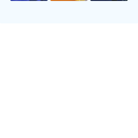
zbo智博1919com·(中国有限公司)官方网站 - 🧧🧧😄😄✅【qin
选，共享精彩瞬间！