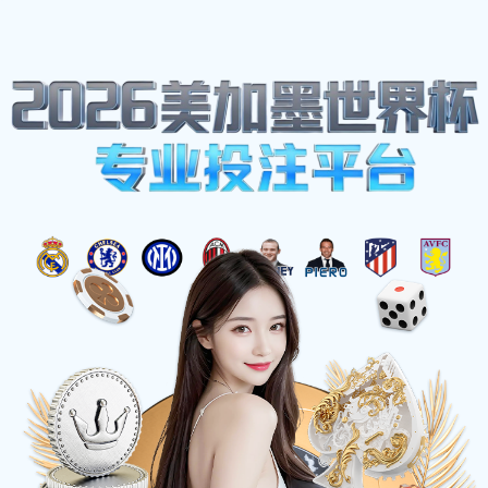
你好！欢迎访问zbo智博1919com·(中国有限公司)官方网站！
网站地图
zbo智博1919com·(中国有限公司)官方网站
网站